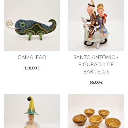
Made
in
Portugal
CAMALEÃO
SANTO ANTÓNIO -
FIGURADO DE
118,00 €
BARCELOS
65,00 €