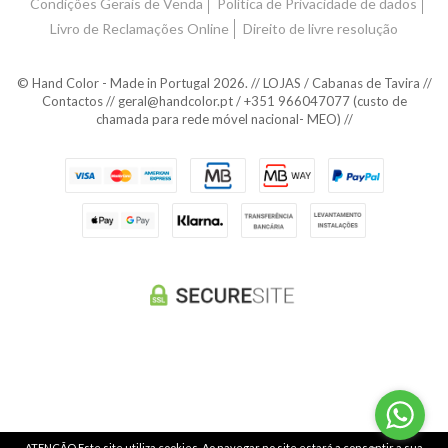
Condições Gerais de Venda
Política de Privacidade de dados
Livro de Reclamações Online
Direito de livre resolução
© Hand Color - Made in Portugal 2026. // LOJAS / Cabanas de Tavira //
Contactos // geral@handcolor.pt / +351 966047077 (custo de
chamada para rede móvel nacional- MEO) //
ATENÇÃO Este site utiliza cookies. Ao navegar no site estará a consentir a sua