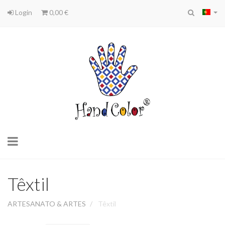
Login
0,00 €
Toggle
navigation
Têxtil
ARTESANATO & ARTES
Têxtil