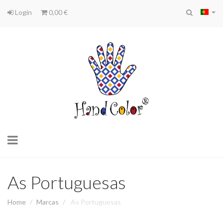
Login
0,00 €
Toggle
navigation
As Portuguesas
Home
Marcas
As Portuguesas