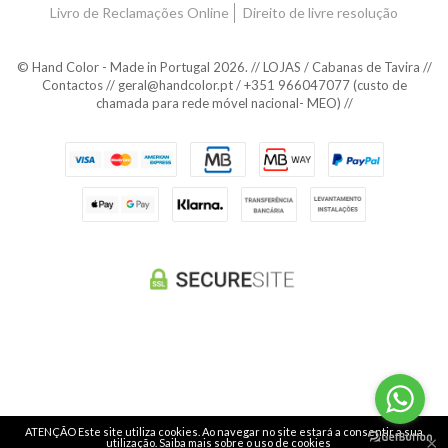
Livro de Reclamações Online
Direito de livre resolução
© Hand Color - Made in Portugal 2026. // LOJAS / Cabanas de Tavira //
Contactos // geral@handcolor.pt / +351 966047077 (custo de
chamada para rede móvel nacional- MEO) //
ATENÇÃO Este site utiliza cookies. Ao navegar no site estará a consentir a sua
×
utilização.
Saiba mais sobre o uso de cookies