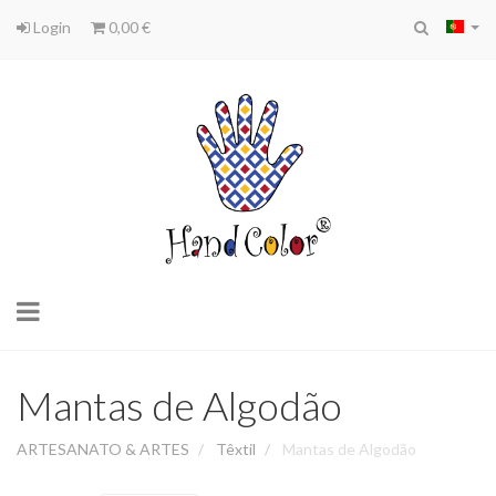
Login
0,00 €
Toggle
navigation
Mantas de Algodão
ARTESANATO & ARTES
Têxtil
Mantas de Algodão