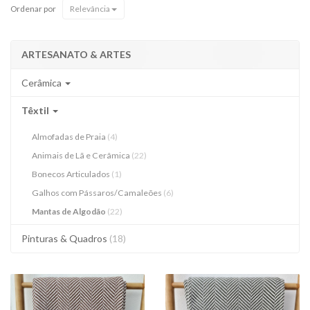
Ordenar por
Relevância
ARTESANATO & ARTES
Cerâmica
Têxtil
Almofadas de Praia
(4)
Animais de Lã e Cerâmica
(22)
Bonecos Articulados
(1)
Galhos com Pássaros/Camaleões
(6)
Mantas de Algodão
(22)
Pinturas & Quadros
(18)