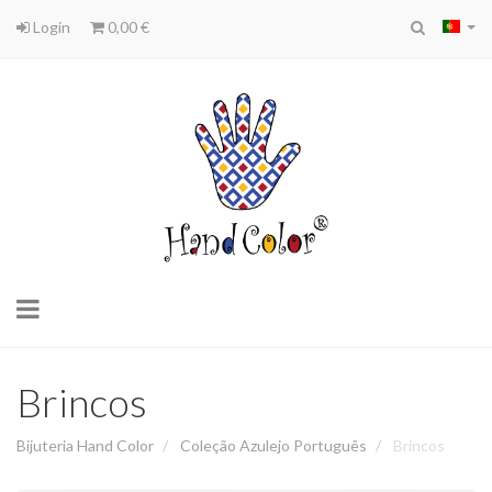
Login
0,00 €
Toggle
navigation
Brincos
Bijuteria Hand Color
Coleção Azulejo Português
Brincos