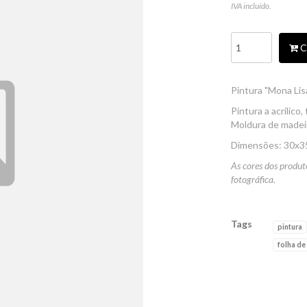
IVA incluído.
C
Pintura "Mona Lis
Pintura a acrilico
Moldura de madei
Dimensões: 30x3
As cores dos produt
fotográfica.
Tags
pintura
folha de
Características