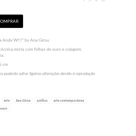
OMPRAR
a Andy W!!!" by Ana Girou
, técnica mista com folhas de ouro e colagem.
ra.
5 cm
os poderão sofrer ligeiras alterações devido à reprodução
arte
Ana Girou
acrilico
arte contemporânea
 ouro