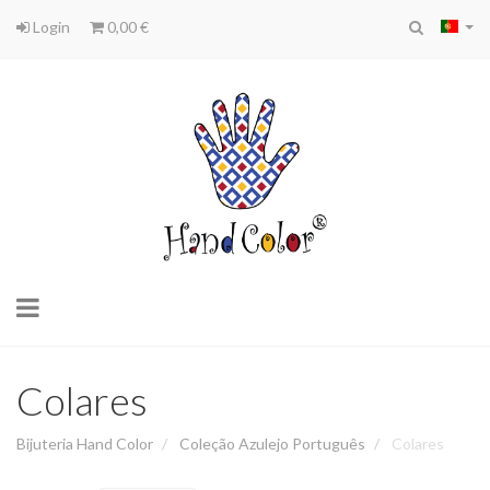
Login
0,00 €
Toggle
navigation
Colares
Bijuteria Hand Color
Coleção Azulejo Português
Colares