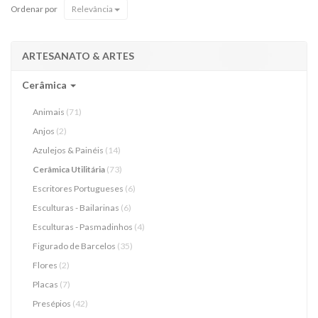
Ordenar por
Relevância
ARTESANATO & ARTES
Cerâmica
Animais
(71)
Anjos
(2)
Azulejos & Painéis
(14)
Cerâmica Utilitária
(73)
Escritores Portugueses
(6)
Esculturas - Bailarinas
(6)
Esculturas - Pasmadinhos
(4)
Figurado de Barcelos
(35)
Flores
(2)
Placas
(7)
Presépios
(42)