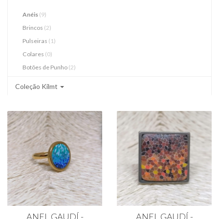
Anéis
(9)
Brincos
(2)
Pulseiras
(1)
Colares
(0)
Botões de Punho
(2)
Coleção Kilmt
ANEL GAUDÍ -
ANEL GAUDÍ -