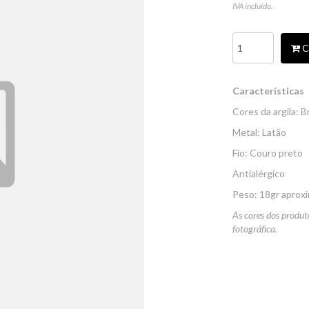
IVA incluído.
C
Características
Cores da argila: 
Metal: Latão
Fio: Couro preto
Antialérgico
Peso: 18gr apro
As cores dos produt
fotográfica.