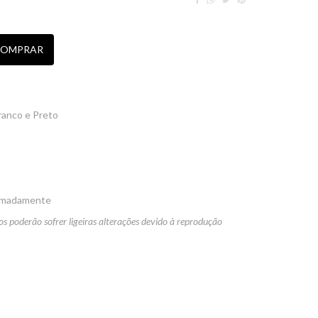
OMPRAR
Branco e Preto
ximadamente
os poderão sofrer ligeiras alterações devido à reprodução