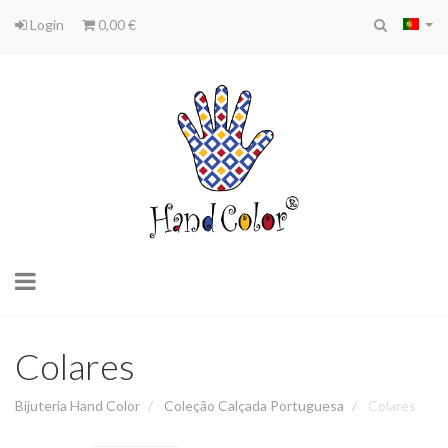
Login
0,00 €
Toggle
navigation
Colares
Bijuteria Hand Color
Coleção Calçada Portuguesa
Colares