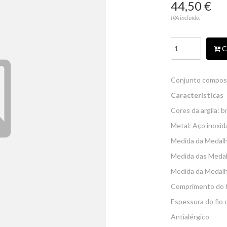
44,50 €
IVA incluído.
C
Conjunto composto
Características
Cores da argila: b
Metal: Aço inoxid
Medida da Medalh
Medida das Medal
Medida da Medalh
Comprimento do f
Espessura do fio
Antialérgico