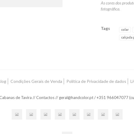
As cores dos produt
fotográfica.
Tags
colar
calçada
Características
log
Condições Gerais de Venda
Política de Privacidade de dados
L
 Cabanas de Tavira // Contactos // geral@handcolor.pt / +351 966047077 (c