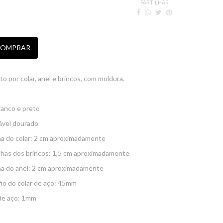
PARTILHAR
OMPRAR
 por colar, anel e brincos, com moldura.
ranco e preto
ável dourado
a do colar: 2 cm aproximadamente
has dos brincos: 1,5 cm aproximadamente
a do anel: 2 cm aproximadamente
io do colar de aço: 45mm
 de aço: 1mm