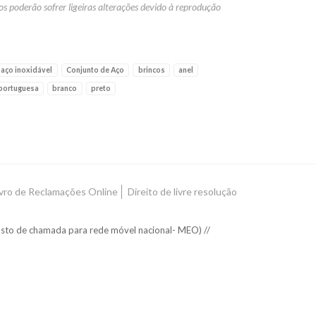
os poderão sofrer ligeiras alterações devido à reprodução
aço inoxidável
Conjunto de Aço
brincos
anel
 portuguesa
branco
preto
ivro de Reclamações Online
Direito de livre resolução
usto de chamada para rede móvel nacional- MEO) //