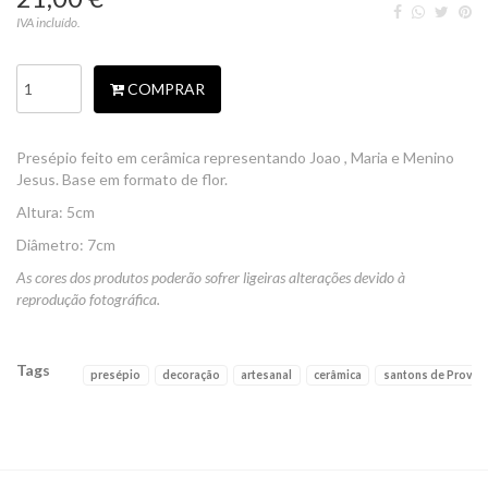
IVA incluído.
COMPRAR
Presépio feito em cerâmica representando Joao , Maria e Menino
Jesus. Base em formato de flor.
Altura: 5cm
Diâmetro: 7cm
As cores dos produtos poderão sofrer ligeiras alterações devido à
reprodução fotográfica.
Tags
presépio
decoração
artesanal
cerâmica
santons de Proven
Características