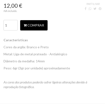
12,00 €
PARTILHAR
IVA incluído.
COMPRAR
Características
Cores da argila: Branco e Preto
Metal: Liga de metal prateado - Antialérgico
Diâmetro da medalha: 14mm
Peso: 6gr (3gr por unidade) aproximadamente
As cores dos produtos poderão sofrer ligeiras alterações devido à
reprodução fotográfica.